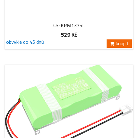
CS-KRM137SL
529 Kč
obvykle do 45 dnů
koupit