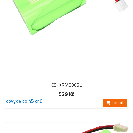
CS-KRM800SL
529 Kč
obvykle do 45 dnů
koupit