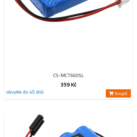
CS-MCT660SL
359 Kč
obvykle do 45 dnů
koupit