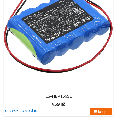
CS-HBP156SL
459 Kč
obvykle do 45 dnů
koupit