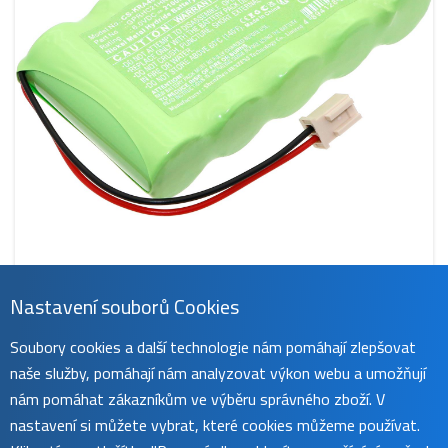
Nastavení souborů Cookies
CS-KRA400SL
Soubory cookies a další technologie nám pomáhají zlepšovat
509 Kč
naše služby, pomáhají nám analyzovat výkon webu a umožňují
obvykle do 45 dnů
koupit
nám pomáhat zákazníkům ve výběru správného zboží. V
nastavení si můžete vybrat, které cookies můžeme používat.