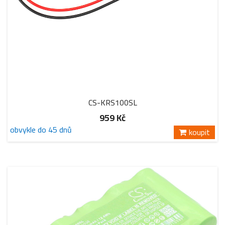
CS-KRS100SL
959 Kč
obvykle do 45 dnů
koupit