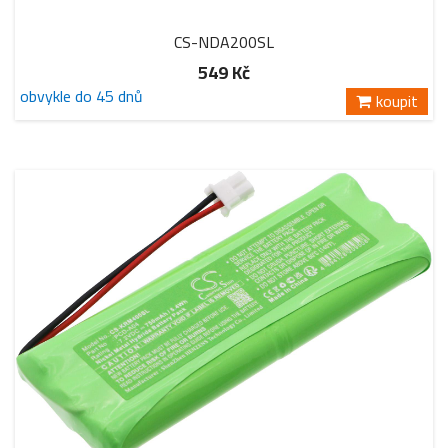
CS-NDA200SL
549 Kč
obvykle do 45 dnů
koupit