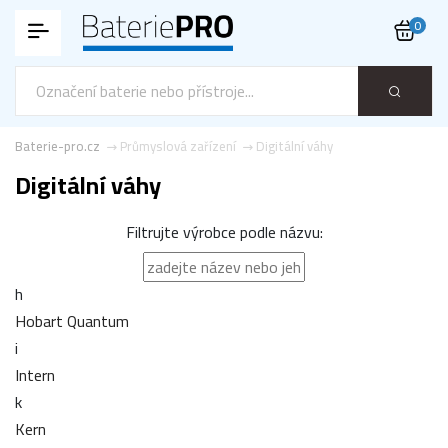
0
Baterie-pro.cz
Průmyslová zařízení
Digitální váhy
Digitální váhy
Filtrujte výrobce podle názvu:
h
Hobart Quantum
i
Intern
k
Kern