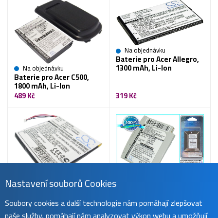
Na objednávku
Baterie pro Acer Allegro,
1300 mAh, Li-Ion
Na objednávku
Baterie pro Acer C500,
1800 mAh, Li-Ion
489 Kč
319 Kč
Nastavení souborů Cookies
Na objednávku
Na objednávku
Baterie pro Acer N20,
Baterie pro Acer N10,
1300 mAh, Li-Polymer
1700 mAh, Li-Polymer
Soubory cookies a další technologie nám pomáhají zlepšovat
359 Kč
579 Kč
naše služby, pomáhají nám analyzovat výkon webu a umožňují