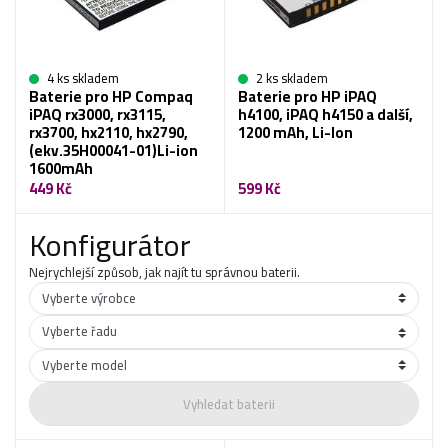
4 ks skladem
2 ks skladem
Baterie pro HP Compaq
Baterie pro HP iPAQ
iPAQ rx3000, rx3115,
h4100, iPAQ h4150 a další,
rx3700, hx2110, hx2790,
1200 mAh, Li-Ion
(ekv.35H00041-01)Li-ion
1600mAh
449 Kč
599 Kč
Konfigurátor
Nejrychlejší způsob, jak najít tu správnou baterii.
Vyhledat baterii