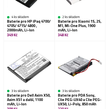
4 ks skladem
2 ks skladem
Baterie pro HP iPaq 4700/
Baterie pro Xiaomi 1S, 2S,
4705/ 4715/ 4800 ,
M1, MI-One Plus, 1900
2000mAh, Li-Ion
mAh, Li-Ion
349 Kč
348 Kč
3 ks skladem
3 ks skladem
Baterie pro Dell Axim X50,
Baterie pro PDA Sony,
Axim X51 a další, 1100
Clie PEG-UX40 a Clie PEG-
mAh, Li-Ion
UX50, Li-Poly, 850 mAh
309 Kč
220 Kč