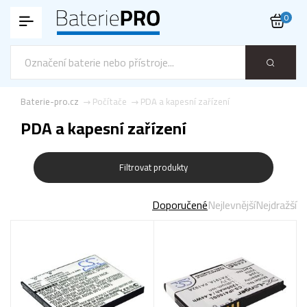
0
Baterie-pro.cz
Počítače
PDA a kapesní zařízení
PDA a kapesní zařízení
Filtrovat produkty
Doporučené
Nejlevnější
Nejdražší