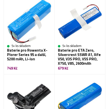
5+ ks skladem
5+ ks skladem
Baterie pro Rowenta X-
Baterie pro ETA Zero,
Plorer Series 95 a další,
Silvercrest SSWR A1, Ilife
5200 mAh, Li-Ion
V50, V3S PRO, V5S PRO,
X750, V8S, 2600mAh
749 Kč
679 Kč