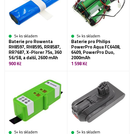
5+ ks skladem
5+ ks skladem
Baterie pro Rowenta
Baterie pro Philips
RH8597, RH8595, RR8587,
PowerPro Aqua FC6408,
RR7687, X-Plorer 75s, 360
6409, PowerPro Duo,
S6/S8, a další, 2600 mAh
2000mAh
900 Kč
1 598 Kč
5+ ks skladem
5+ ks skladem