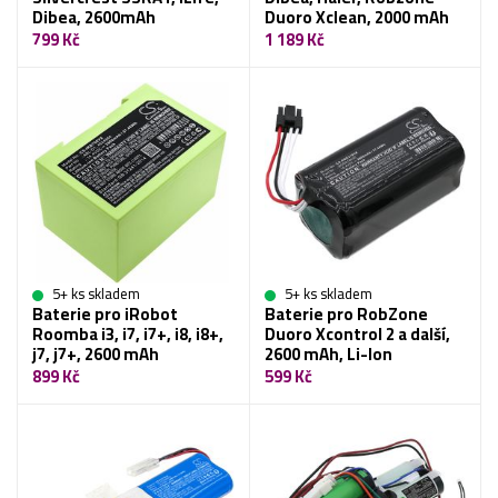
Dibea, 2600mAh
Duoro Xclean, 2000 mAh
799 Kč
1 189 Kč
5+ ks skladem
5+ ks skladem
Baterie pro iRobot
Baterie pro RobZone
Roomba i3, i7, i7+, i8, i8+,
Duoro Xcontrol 2 a další,
j7, j7+, 2600 mAh
2600 mAh, Li-Ion
899 Kč
599 Kč