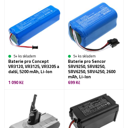
5+ ks skladem
5+ ks skladem
Baterie pro Concept
Baterie pro Sencor
VR3120, VR3125, VR3205 a
SRV9250, SRV8250,
další, 5200 mAh, Li-Ion
SRV6250, SRV4250, 2600
mAh, Li-Ion
1 090 Kč
699 Kč