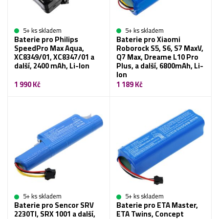
5+ ks skladem
5+ ks skladem
Baterie pro Philips
Baterie pro Xiaomi
SpeedPro Max Aqua,
Roborock S5, S6, S7 MaxV,
XC8349/01, XC8347/01 a
Q7 Max, Dreame L10 Pro
další, 2400 mAh, Li-Ion
Plus, a další, 6800mAh, Li-
Ion
1 990 Kč
1 189 Kč
5+ ks skladem
5+ ks skladem
Baterie pro Sencor SRV
Baterie pro ETA Master,
2230TI, SRX 1001 a další,
ETA Twins, Concept