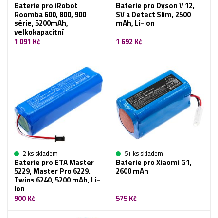
Baterie pro iRobot
Baterie pro Dyson V 12,
Roomba 600, 800, 900
SV a Detect Slim, 2500
série, 5200mAh,
mAh, Li-Ion
velkokapacitní
1 091 Kč
1 692 Kč
2 ks skladem
5+ ks skladem
Baterie pro ETA Master
Baterie pro Xiaomi G1,
5229, Master Pro 6229.
2600 mAh
Twins 6240, 5200 mAh, Li-
Ion
900 Kč
575 Kč