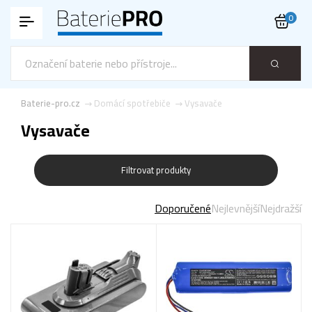
0
Baterie-pro.cz
Domácí spotřebiče
Vysavače
Vysavače
Filtrovat produkty
Doporučené
Nejlevnější
Nejdražší