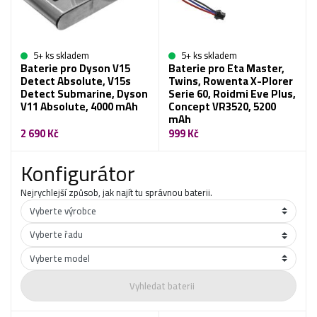
5+ ks skladem
5+ ks skladem
Baterie pro Dyson V15
Baterie pro Eta Master,
Detect Absolute, V15s
Twins, Rowenta X-Plorer
Detect Submarine, Dyson
Serie 60, Roidmi Eve Plus,
V11 Absolute, 4000 mAh
Concept VR3520, 5200
mAh
2 690 Kč
999 Kč
Konfigurátor
Nejrychlejší způsob, jak najít tu správnou baterii.
Vyhledat baterii