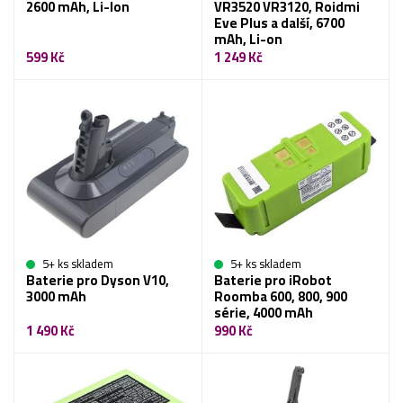
2600 mAh, Li-Ion
VR3520 VR3120, Roidmi
Eve Plus a další, 6700
mAh, Li-on
599 Kč
1 249 Kč
5+ ks skladem
5+ ks skladem
Baterie pro Dyson V10,
Baterie pro iRobot
3000 mAh
Roomba 600, 800, 900
série, 4000 mAh
1 490 Kč
990 Kč