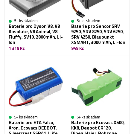
5+ ks skladem
5+ ks skladem
Baterie pro Dyson V8, V8
Baterie pro Sencor SRV
Absolute, V8 Animal, V8
9250, SRV 8250, SRV 6250,
Fluffy, SV10, 2800mAh, Li-
SRV 4250, Blaupunkt
Ion
XSMART, 3000 mAh, Li-Ion
1 319 Kč
949 Kč
5+ ks skladem
5+ ks skladem
Baterie pro ETA Falco,
Baterie pro Ecovacs X500,
Aron, Ecovacs DEEBOT,
KK8, Deebot CR120,
Silvercrest SSRA1, ILife,
Dibea, Haier, Robzone