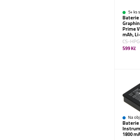
5+ ks 
Baterie
Graphin
Prime V1
mAh, Li
CS-HPG
599 Kč
Na obj
Baterie
Instrum
1800 mA