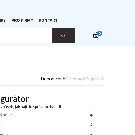
NKY
PRO FIRMY
KONTAKT
0
Doporučené
Nejlevnější
Nejdražší
igurátor
 způsob, jak najít tu správnou baterii.