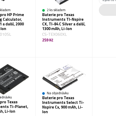
skladem
2 ks skladem
 pro HP Prime
Baterie pro Texas
g Calculator,
Instruments TI-Nspire
 a další, 2000
CX, TI-84 C Silver a další,
-Ion
1300 mAh, Li-Ion
010SL
CS-TEX060XL
259 Kč
Na objednávku
Baterie pro Texas
ednávku
 pro Texas
Instruments Select Ti-
ents Ti-Planet,
Nspire Cx, 900 mAh, Li-
h, Li-Ion
Ion