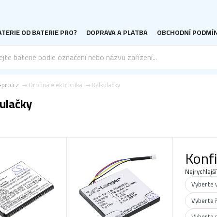
TERIE OD BATERIE PRO?
DOPRAVA A PLATBA
OBCHODNÍ PODMÍ
-pro.cz
Drobná elektronika
Kalkulačky
ulačky
Konf
Nejrychlejší