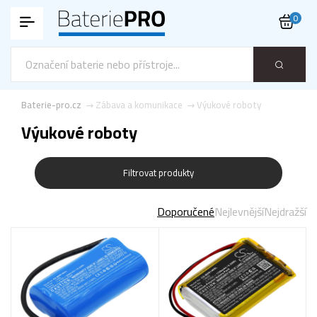
0
Baterie-pro.cz
Zábava a komunikace
Výukové roboty
Výukové roboty
Filtrovat produkty
Doporučené
Nejlevnější
Nejdražší