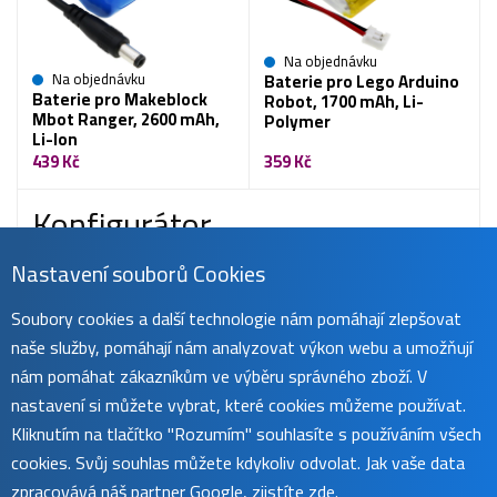
Na objednávku
Na objednávku
Baterie pro Lego Arduino
Baterie pro Makeblock
Robot, 1700 mAh, Li-
Mbot Ranger, 2600 mAh,
Polymer
Li-Ion
439 Kč
359 Kč
Konfigurátor
Nejrychlejší způsob, jak najít tu správnou baterii.
Nastavení souborů Cookies
Soubory cookies a další technologie nám pomáhají zlepšovat
naše služby, pomáhají nám analyzovat výkon webu a umožňují
nám pomáhat zákazníkům ve výběru správného zboží. V
Vyhledat baterii
nastavení si můžete vybrat, které cookies můžeme používat.
Kliknutím na tlačítko "Rozumím" souhlasíte s používáním všech
cookies. Svůj souhlas můžete kdykoliv odvolat. Jak vaše data
zpracovává náš partner Google, zjistíte
zde
.