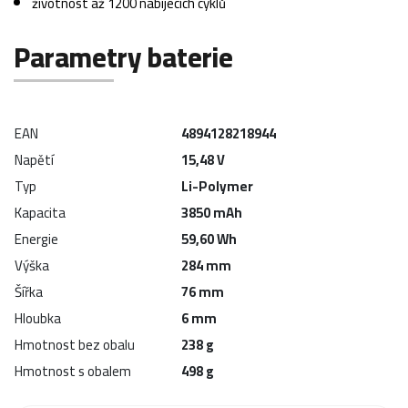
životnost až 1200 nabíjecích cyklů
Parametry baterie
EAN
4894128218944
Napětí
15,48 V
Typ
Li-Polymer
Kapacita
3850 mAh
Energie
59,60 Wh
Výška
284 mm
Šířka
76 mm
Hloubka
6 mm
Hmotnost bez obalu
238 g
Hmotnost s obalem
498 g