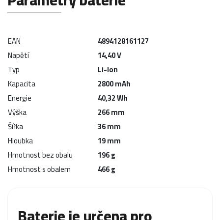
EAN
4894128161127
Napětí
14,40 V
Typ
Li-Ion
Kapacita
2800 mAh
Energie
40,32 Wh
Výška
266 mm
Šířka
36 mm
Hloubka
19 mm
Hmotnost bez obalu
196 g
Hmotnost s obalem
466 g
Baterie je určena pro