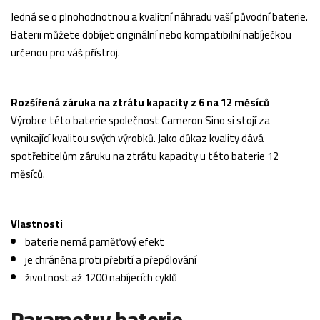
Jedná se o plnohodnotnou a kvalitní náhradu vaší původní baterie.
Baterii můžete dobíjet originální nebo kompatibilní nabíječkou
určenou pro váš přístroj.
Rozšířená záruka na ztrátu kapacity z 6 na 12 měsíců
Výrobce této baterie společnost Cameron Sino si stojí za
vynikající kvalitou svých výrobků. Jako důkaz kvality dává
spotřebitelům záruku na ztrátu kapacity u této baterie 12
měsíců.
Vlastnosti
baterie nemá paměťový efekt
je chráněna proti přebití a přepólování
životnost až 1200 nabíjecích cyklů
Parametry baterie