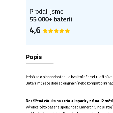
Prodali jsme
55 000+ baterií
4,6
Popis
Jedná se o plnohodnotnou a kvalitní náhradu vaší původ
Baterii můžete dobíjet originální nebo kompatibilní nab
Rozšířená záruka na ztrátu kapacity z 6 na 12 měs
Výrobce této baterie společnost Cameron Sino si stojí z