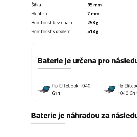
Šířka
95 mm
Hloubka
7 mm
Hmotnost bez obalu
258 g
Hmotnost s obalem
518 g
Baterie je určena pro následu
Hp Elitebook 1040
Hp Elite
G11
1040 G1
Baterie je náhradou za následu