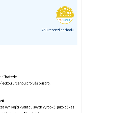
453 recenzí obchodu
ní baterie.
íječkou určenou pro váš přístroj.
íců
a vynikající kvalitou svých výrobků. Jako důkaz