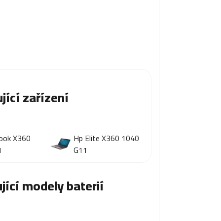
jící zařízení
book X360
Hp Elite X360 1040
1
G11
jící modely baterií