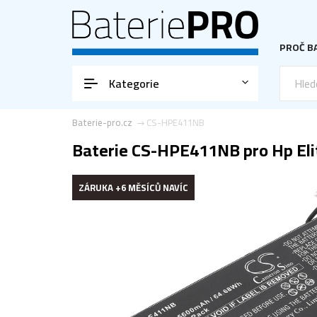
PROČ BA
Kategorie
Baterie-pro.cz
CS-HPE411NB
Baterie CS-HPE411NB pro Hp Eli
ZÁRUKA +6 MĚSÍCŮ NAVÍC