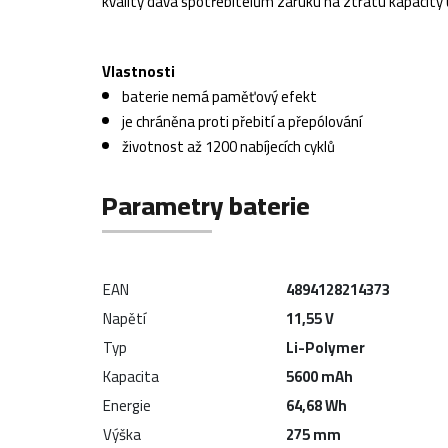
kvality dává spotřebitelům záruku na ztrátu kapacity 
Vlastnosti
baterie nemá paměťový efekt
je chráněna proti přebití a přepólování
životnost až 1200 nabíjecích cyklů
Parametry baterie
EAN
4894128214373
Napětí
11,55 V
Typ
Li-Polymer
Kapacita
5600 mAh
Energie
64,68 Wh
Výška
275 mm