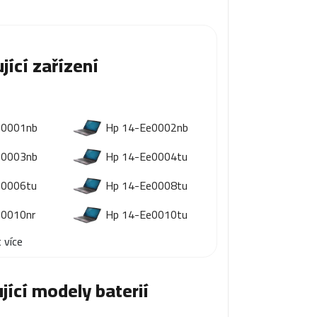
jící zařízení
e0001nb
Hp 14-Ee0002nb
e0003nb
Hp 14-Ee0004tu
e0006tu
Hp 14-Ee0008tu
e0010nr
Hp 14-Ee0010tu
 více
jící modely baterií