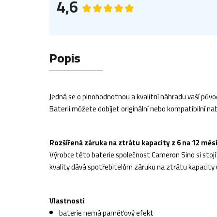
4,6
Popis
Jedná se o plnohodnotnou a kvalitní náhradu vaší původ
Baterii můžete dobíjet originální nebo kompatibilní nab
Rozšířená záruka na ztrátu kapacity z 6 na 12 měs
Výrobce této baterie společnost Cameron Sino si stojí z
kvality dává spotřebitelům záruku na ztrátu kapacity 
Vlastnosti
baterie nemá paměťový efekt