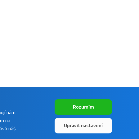
Rozumím
ňují nám
ím na
Upravit nastavení
vává náš