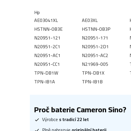
Hp
AE03041XL
AE03XL
HSTNN-OB3E
HSTNN-OB3P
N20951-121
N20951-171
N20951-2C1
N20951-2D1
N20951-AC1
N20951-AC2
N20951-CC1
N21969-005
TPN-DB1W
TPN-DB1X
TPN-IB1A
TPN-IB1B
Proč baterie Cameron Sino?
Výrobce
s tradicí 22 let
Plně nahrazuje
originální baterii