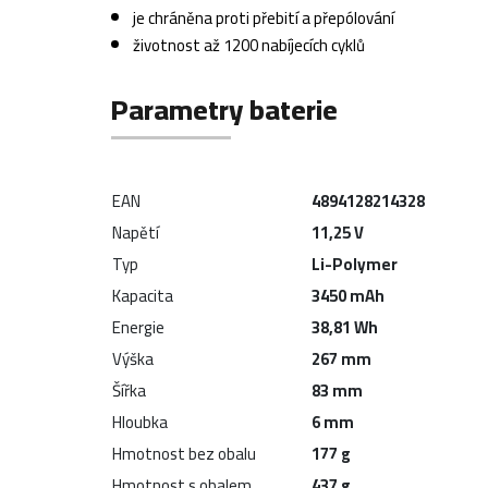
je chráněna proti přebití a přepólování
životnost až 1200 nabíjecích cyklů
Parametry baterie
EAN
4894128214328
Napětí
11,25 V
Typ
Li-Polymer
Kapacita
3450 mAh
Energie
38,81 Wh
Výška
267 mm
Šířka
83 mm
Hloubka
6 mm
Hmotnost bez obalu
177 g
Hmotnost s obalem
437 g