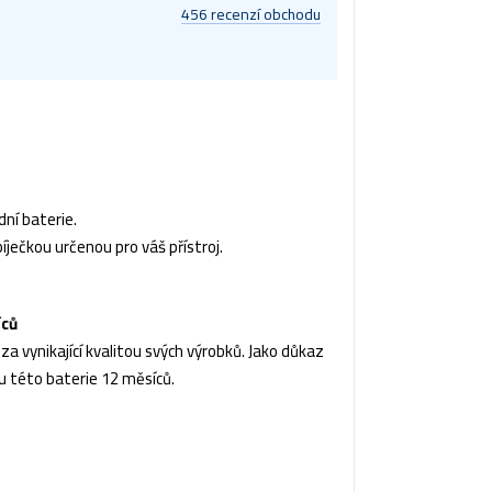
456 recenzí obchodu
ní baterie.
íječkou určenou pro váš přístroj.
íců
a vynikající kvalitou svých výrobků. Jako důkaz
u této baterie 12 měsíců.