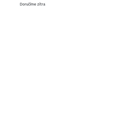
Doručíme zítra
920 Kč
KOUPIT
Skladem