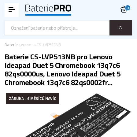
0
Baterie-pro.cz
CS-LVP513NB
Baterie CS-LVP513NB pro Lenovo
Ideapad Duet 5 Chromebook 13q7c6
82qs0000us, Lenovo Ideapad Duet 5
Chromebook 13q7c6 82qs0002fr...
ZÁRUKA +6 MĚSÍCŮ NAVÍC