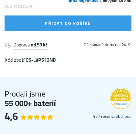
na objednávku
, obvykle 45 dnů
958 Kč bez DPH
PŘIDAT DO KOŠÍKU
Doprava
od 59 Kč
Očekávané doručení 24. 9.
Kód zboží:
CS-LVP513NB
Prodali jsme
55 000+ baterií
4,6
457 recenzí obchodu