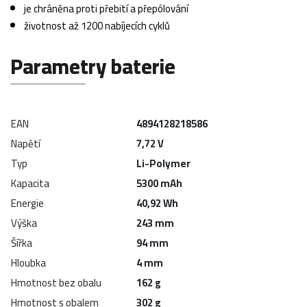
je chráněna proti přebití a přepólování
životnost až 1200 nabíjecích cyklů
Parametry baterie
EAN
4894128218586
Napětí
7,72 V
Typ
Li-Polymer
Kapacita
5300 mAh
Energie
40,92 Wh
Výška
243 mm
Šířka
94 mm
Hloubka
4 mm
Hmotnost bez obalu
162 g
Hmotnost s obalem
302 g