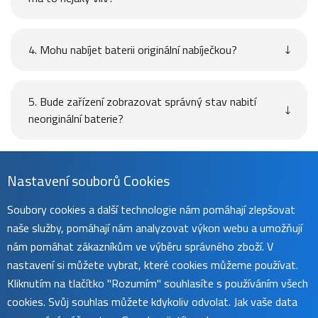
4. Mohu nabíjet baterii originální nabíječkou?
5. Bude zařízení zobrazovat správný stav nabití
neoriginální baterie?
Návod
Nastavení souborů Cookies
Soubory cookies a další technologie nám pomáhají zlepšovat
naše služby, pomáhají nám analyzovat výkon webu a umožňují
Uživatelský manuál naleznete na
této stránce
.
nám pomáhat zákazníkům ve výběru správného zboží. V
nastavení si můžete vybrat, které cookies můžeme používat.
Kliknutím na tlačítko "Rozumím" souhlasíte s používáním všech
cookies. Svůj souhlas můžete kdykoliv odvolat. Jak vaše data