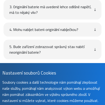
3. Originální baterie má uvedené lehce odlišné napětí,
má to nějaký vliv?
4. Mohu nabíjet baterii originální nabíječkou?
5. Bude zařízení zobrazovat správný stav nabití
neoriginální baterie?
Návod
Nastavení souborů Cookies
Soubory cookies a další technologie nám pomáhají zlepšovat
naše služby, pomáhají nám analyzovat výkon webu a umožňují
Uživatelský manuál naleznete na
této stránce
.
nám pomáhat zákazníkům ve výběru správného zboží. V
nastavení si můžete vybrat, které cookies můžeme používat.