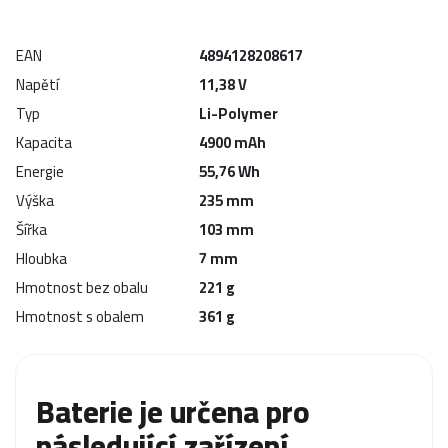
EAN
4894128208617
Napětí
11,38 V
Typ
Li-Polymer
Kapacita
4900 mAh
Energie
55,76 Wh
Výška
235 mm
Šířka
103 mm
Hloubka
7 mm
Hmotnost bez obalu
221 g
Hmotnost s obalem
361 g
Baterie je určena pro
následující zařízení