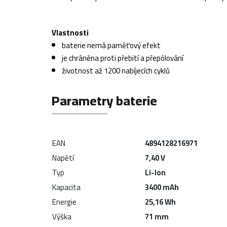
Vlastnosti
baterie nemá paměťový efekt
je chráněna proti přebití a přepólování
životnost až 1200 nabíjecích cyklů
Parametry baterie
EAN
4894128216971
Napětí
7,40 V
Typ
Li-Ion
Kapacita
3400 mAh
Energie
25,16 Wh
Výška
71 mm