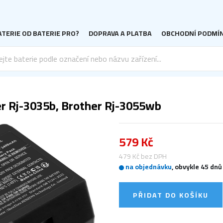
TERIE OD BATERIE PRO?
DOPRAVA A PLATBA
OBCHODNÍ PODMÍ
r Rj-3035b, Brother Rj-3055wb
579 Kč
479 Kč bez DPH
na objednávku
, obvykle 45 dnů
PŘIDAT DO KOŠÍKU