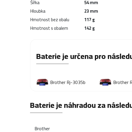
Šířka
54 mm
Hloubka
23 mm
Hmotnost bez obalu
117 g
Hmotnost s obalem
142 g
Baterie je určena pro následu
Brother Rj-3035b
Brother 
Baterie je náhradou za následu
Brother