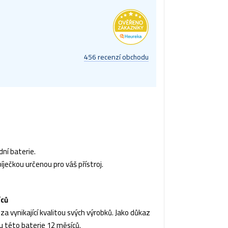
456 recenzí obchodu
ní baterie.
íječkou určenou pro váš přístroj.
íců
a vynikající kvalitou svých výrobků. Jako důkaz
u této baterie 12 měsíců.