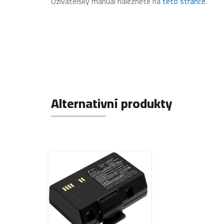
Uživatelský manuál naleznete na
této stránce
.
Alternativní produkty