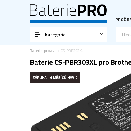
PROČ BA
Kategorie
Baterie-pro.cz
CS-PBR303XL
Baterie CS-PBR303XL pro Brothe
ZÁRUKA +6 MĚSÍCŮ NAVÍC