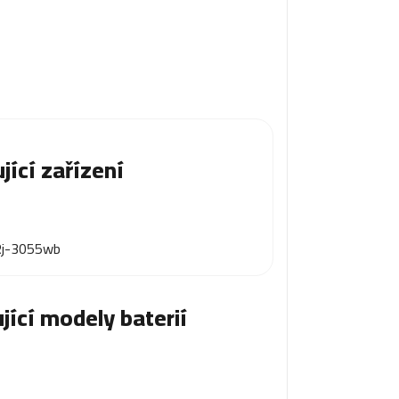
jící zařízení
Rj-3055wb
jící modely baterií