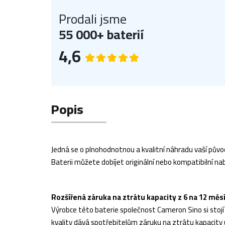
Prodali jsme
55 000+ baterií
4,6
Popis
Jedná se o plnohodnotnou a kvalitní náhradu vaší původ
Baterii můžete dobíjet originální nebo kompatibilní nab
Rozšířená záruka na ztrátu kapacity z 6 na 12 měs
Výrobce této baterie společnost Cameron Sino si stojí z
kvality dává spotřebitelům záruku na ztrátu kapacity 