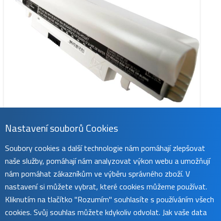
Nastavení souborů Cookies
Soubory cookies a další technologie nám pomáhají zlepšovat
naše služby, pomáhají nám analyzovat výkon webu a umožňují
nám pomáhat zákazníkům ve výběru správného zboží. V
CS-SNC143HT
nastavení si můžete vybrat, které cookies můžeme používat.
1 069 Kč
Kliknutím na tlačítko "Rozumím" souhlasíte s používáním všech
obvykle do 45 dnů
cookies. Svůj souhlas můžete kdykoliv odvolat. Jak vaše data