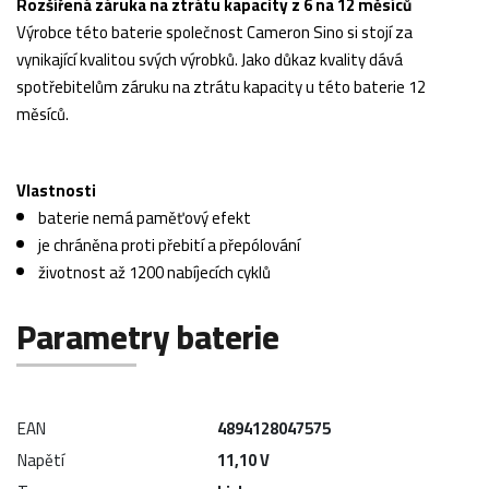
Rozšířená záruka na ztrátu kapacity z 6 na 12 měsíců
Výrobce této baterie společnost Cameron Sino si stojí za
vynikající kvalitou svých výrobků. Jako důkaz kvality dává
spotřebitelům záruku na ztrátu kapacity u této baterie 12
měsíců.
Vlastnosti
baterie nemá paměťový efekt
je chráněna proti přebití a přepólování
životnost až 1200 nabíjecích cyklů
Parametry baterie
EAN
4894128047575
Napětí
11,10 V