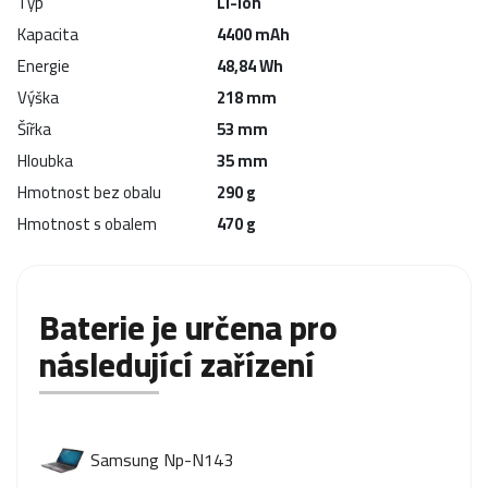
Typ
Li-Ion
Kapacita
4400 mAh
Energie
48,84 Wh
Výška
218 mm
Šířka
53 mm
Hloubka
35 mm
Hmotnost bez obalu
290 g
Hmotnost s obalem
470 g
Baterie je určena pro
následující zařízení
Samsung Np-N143