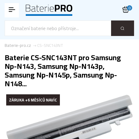
0
Baterie-pro.cz
CS-SNC143NT
Baterie CS-SNC143NT pro Samsung
Np-N143, Samsung Np-N143p,
Samsung Np-N145p, Samsung Np-
N148...
ZÁRUKA +6 MĚSÍCŮ NAVÍC