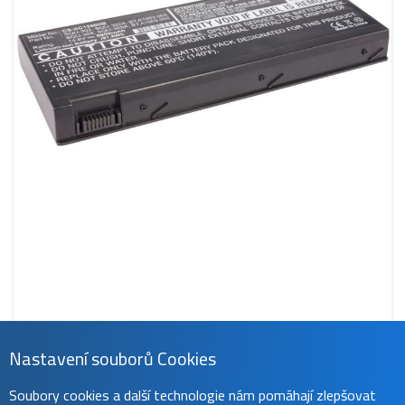
Nastavení souborů Cookies
CS-AC1350HB
Soubory cookies a další technologie nám pomáhají zlepšovat
1 289 Kč