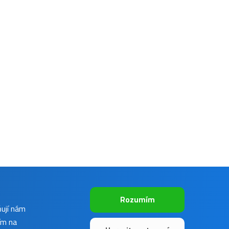
Rozumím
ňují nám
ím na