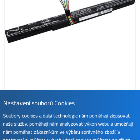
CS-ACE542NB
Nastavení souborů Cookies
Baterie pro Acer Aspire E5, F5, V3, Travelmate P257, P258,
P278, 2200mAh
Soubory cookies a další technologie nám pomáhají zlepšovat
850 Kč
naše služby, pomáhají nám analyzovat výkon webu a umožňují
Objednáno
koupit
očekáváme 14. 8.
nám pomáhat zákazníkům ve výběru správného zboží. V