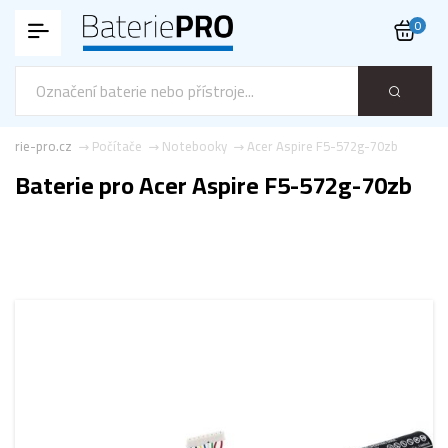
0
terie-pro.cz
Počítače
Notebooky
Acer Aspire F5-572g-70zb
Baterie pro Acer Aspire F5-572g-70zb