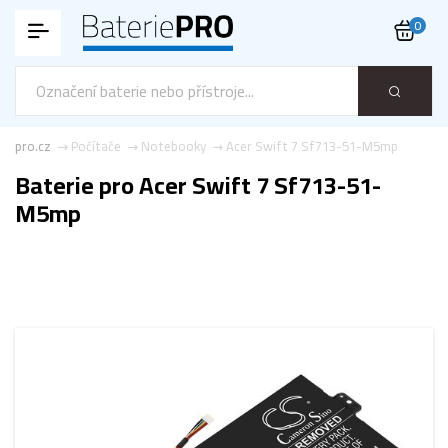
0
ie-pro.cz
Počítače
Notebooky
Acer Swift 7 Sf713-51-M5mp
Baterie pro Acer Swift 7 Sf713-51-
M5mp