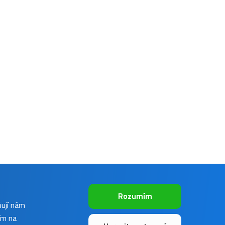
Rozumím
ňují nám
ím na