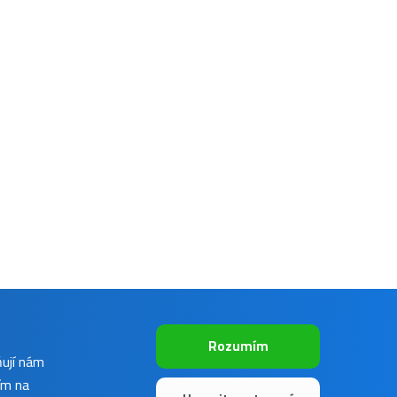
Rozumím
ňují nám
ím na