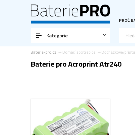
PROČ BA
Kategorie
Baterie-pro.cz
Domácí spotřebiče
Docházkové/příst
Baterie pro Acroprint Atr240