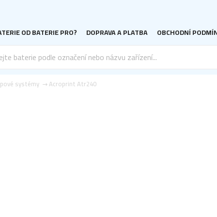
TERIE OD BATERIE PRO?
DOPRAVA A PLATBA
OBCHODNÍ PODMÍ
upové systémy
Acroprint Atr240