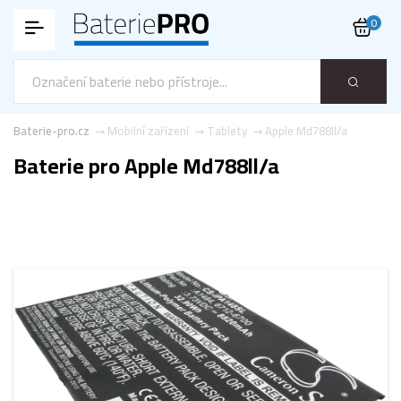
0
Baterie-pro.cz
Mobilní zařízení
Tablety
Apple Md788ll/a
Baterie pro Apple Md788ll/a