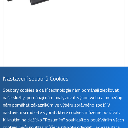
Nastavení souborů Cookies
CS-AUK93NB
Soubory cookies a další technologie nám pomáhají zlepšovat
759 Kč
naše služby, pomáhají nám analyzovat výkon webu a umožňují
obvykle do 45 dnů
koupit
nám pomáhat zákazníkům ve výběru správného zboží. V
nastavení si můžete vybrat, které cookies můžeme používat.
Kliknutím na tlačítko "Rozumím" souhlasíte s používáním všech
cookies. Svůj souhlas můžete kdykoliv odvolat. Jak vaše data