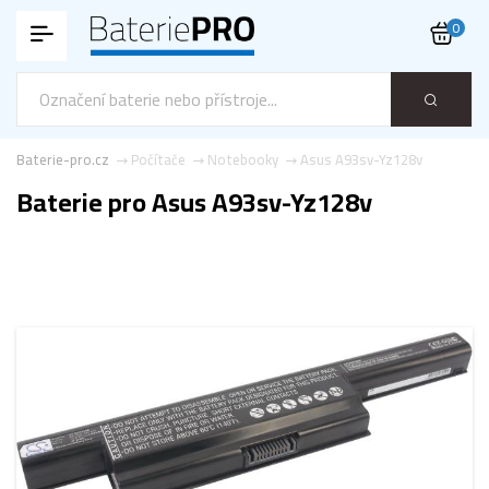
0
Baterie-pro.cz
Počítače
Notebooky
Asus A93sv-Yz128v
Baterie pro Asus A93sv-Yz128v