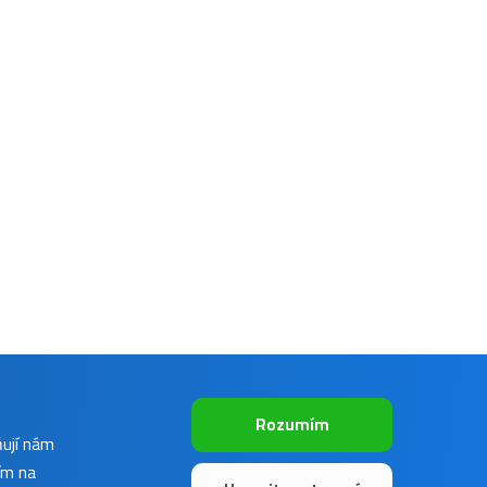
Rozumím
ňují nám
ím na