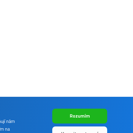
Rozumím
ňují nám
ím na