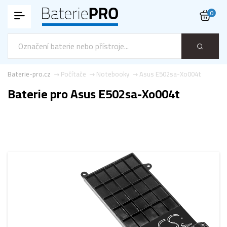
0
Baterie-pro.cz
Počítače
Notebooky
Asus E502sa-Xo004t
Baterie pro Asus E502sa-Xo004t