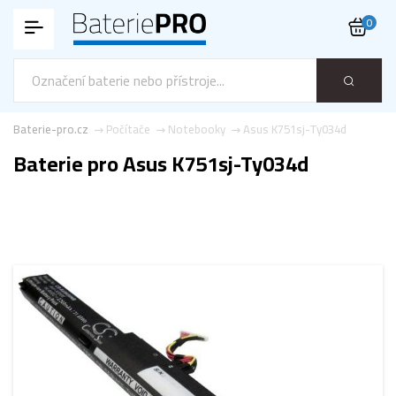
0
Baterie-pro.cz
Počítače
Notebooky
Asus K751sj-Ty034d
Baterie pro Asus K751sj-Ty034d