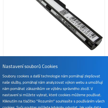
Nastavení souborů Cookies
CS-AUX450NB
Soubory cookies a další technologie nám pomáhají zlepšovat
629 Kč
naše služby, pomáhají nám analyzovat výkon webu a umožňují
obvykle do 45 dnů
koupit
nám pomáhat zákazníkům ve výběru správného zboží. V
nastavení si můžete vybrat, které cookies můžeme používat.
Kliknutím na tlačítko "Rozumím" souhlasíte s používáním všech
cookies. Svůj souhlas můžete kdykoliv odvolat. Jak vaše data