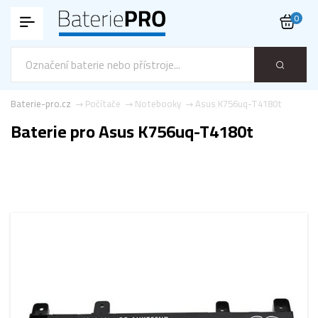
0
Baterie-pro.cz
Počítače
Notebooky
Asus K756uq-T4180t
Baterie pro Asus K756uq-T4180t