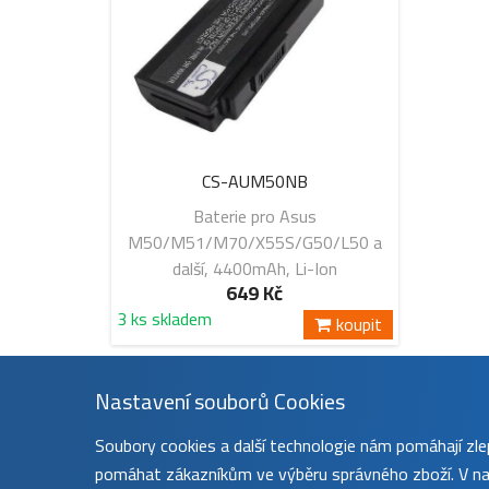
CS-AUM50NB
Baterie pro Asus
M50/M51/M70/X55S/G50/L50 a
další, 4400mAh, Li-Ion
649 Kč
3 ks skladem
koupit
Nastavení souborů Cookies
Soubory cookies a další technologie nám pomáhají z
pomáhat zákazníkům ve výběru správného zboží. V nas