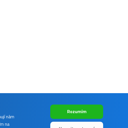
Rozumím
ňují nám
ím na