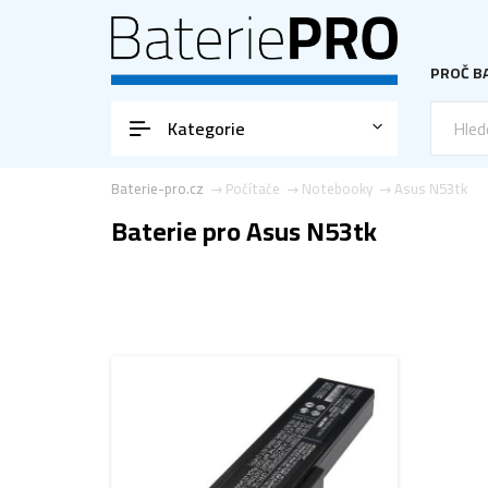
PROČ BA
Kategorie
Baterie-pro.cz
Počítače
Notebooky
Asus N53tk
Baterie pro Asus N53tk