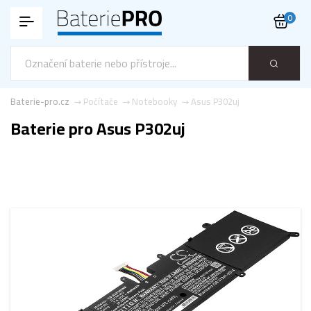
0
Baterie-pro.cz
Počítače
Notebooky
Asus P302uj
Baterie pro Asus P302uj