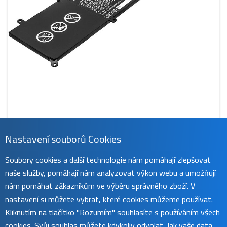
Nastavení souborů Cookies
CS-AUF302NB
Soubory cookies a další technologie nám pomáhají zlepšovat
679 Kč
naše služby, pomáhají nám analyzovat výkon webu a umožňují
obvykle do 45 dnů
koupit
nám pomáhat zákazníkům ve výběru správného zboží. V
nastavení si můžete vybrat, které cookies můžeme používat.
Kliknutím na tlačítko "Rozumím" souhlasíte s používáním všech
cookies. Svůj souhlas můžete kdykoliv odvolat. Jak vaše data