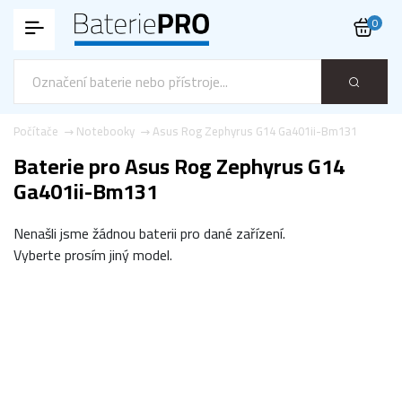
0
Počítače
Notebooky
Asus Rog Zephyrus G14 Ga401ii-Bm131
Baterie pro Asus Rog Zephyrus G14
Ga401ii-Bm131
Nenašli jsme žádnou baterii pro dané zařízení.
Vyberte prosím jiný model.