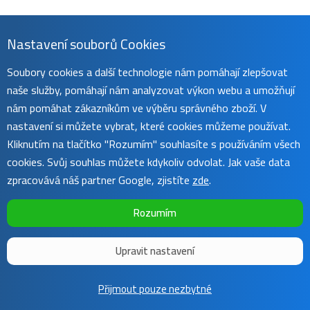
Nastavení souborů Cookies
Soubory cookies a další technologie nám pomáhají zlepšovat
naše služby, pomáhají nám analyzovat výkon webu a umožňují
nám pomáhat zákazníkům ve výběru správného zboží. V
nastavení si můžete vybrat, které cookies můžeme používat.
Kliknutím na tlačítko "Rozumím" souhlasíte s používáním všech
cookies. Svůj souhlas můžete kdykoliv odvolat. Jak vaše data
zpracovává náš partner Google, zjistíte
zde
.
Rozumím
Upravit nastavení
Copyright ©
Sunnysoft
2016 - 2026 | Template by
Colorlib
Přijmout pouze nezbytné