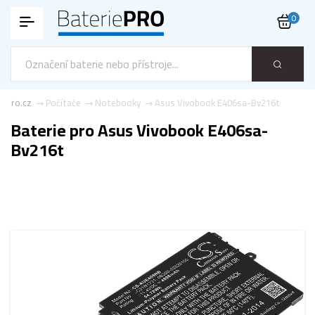
0
e-pro.cz
Počítače
Notebooky
Asus Vivobook E406sa-Bv216t
Baterie pro Asus Vivobook E406sa-
Bv216t