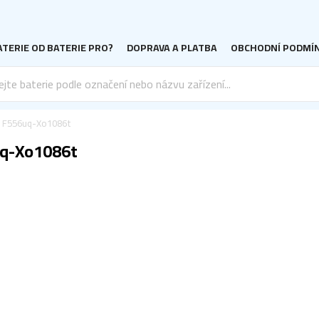
TERIE OD BATERIE PRO?
DOPRAVA A PLATBA
OBCHODNÍ PODMÍ
k F556uq-Xo1086t
uq-Xo1086t