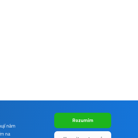
Rozumím
ňují nám
ím na