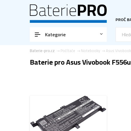
PROČ BA
Kategorie
Baterie-pro.cz
Počítače
Notebooky
Asus Vivoboo
Baterie pro Asus Vivobook F556