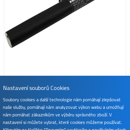
Nastavení souborů Cookies
CS-AUX540NB
Soubory cookies a další technologie nám pomáhají zlepšovat
599 Kč
naše služby, pomáhají nám analyzovat výkon webu a umožňují
obvykle do 45 dnů
koupit
nám pomáhat zákazníkům ve výběru správného zboží. V
nastavení si můžete vybrat, které cookies můžeme používat.
Kliknutím na tlačítko "Rozumím" souhlasíte s používáním všech