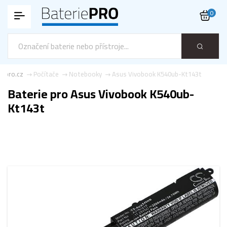
0
e-pro.cz
Počítače
Notebooky
Asus Vivobook K540ub-Kt143t
Baterie pro Asus Vivobook K540ub-
Kt143t