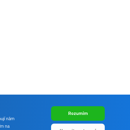
Rozumím
ňují nám
ím na