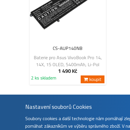
CS-AUP140NB
Baterie pro Asus VivoBook Pro 14,
14X, 15 OLED, 5400mAh, Li-Pol
1 490 Kč
2 ks skladem
koupit
Nastavení souborů Cookies
Soubory cookies a další technologie nám pomáhají z
pomáhat zákazníkům ve výběru správného zboží. V nas