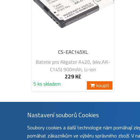
CS-EAC145XL
Baterie pro Aligator A420, (ekv.AK-
C145) 900mAh, Li-ion
229 Kč
5 ks skladem
koupit
Nastavení souborů Cookies
Soubory cookies a další technologie nám pomáhají z
pomáhat zákazníkům ve výběru správného zboží. V nas