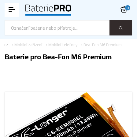
0
ro.cz
Mobilní zařízení
Mobilní telefony
Bea-Fon M6 Premium
Baterie pro Bea-Fon M6 Premium