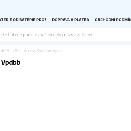
TERIE OD BATERIE PRO?
DOPRAVA A PLATBA
OBCHODNÍ PODMÍ
 dveří
Best Access Systems Vpdbb
s Vpdbb