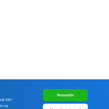
Rozumím
ňují nám
ím na