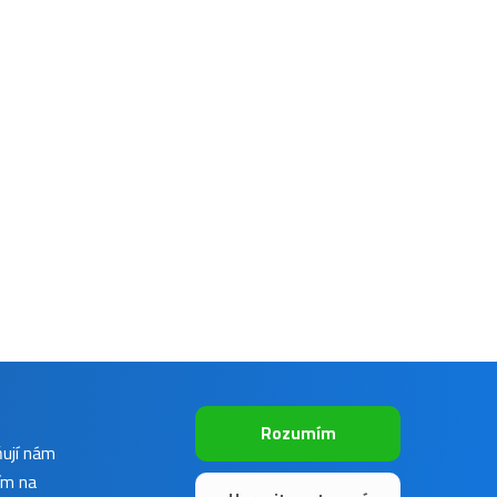
Rozumím
ňují nám
ím na