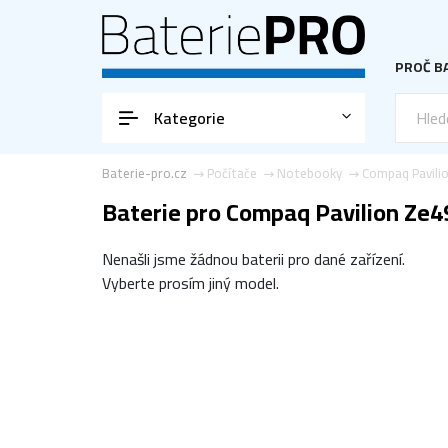
PROČ BA
Kategorie
Baterie-pro.cz
Počítače
Notebooky
Compaq Pavili
Baterie pro Compaq Pavilion Ze
Nenašli jsme žádnou baterii pro dané zařízení.
Vyberte prosím jiný model.