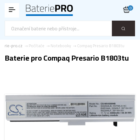
0
terie-pro.cz
Počítače
Notebooky
Compaq Presario B1803tu
Baterie pro Compaq Presario B1803tu