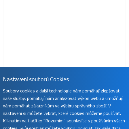
Nastavení souborů Cookies
CS-NX4300NB
Soubory cookies a další technologie nám pomáhají zlepšovat
759 Kč
naše služby, pomáhají nám analyzovat výkon webu a umožňují
obvykle do 45 dnů
koupit
nám pomáhat zákazníkům ve výběru správného zboží. V
nastavení si můžete vybrat, které cookies můžeme používat.
Kliknutím na tlačítko "Rozumím" souhlasíte s používáním všech
cookies. Svůj souhlas můžete kdykoliv odvolat. Jak vaše data