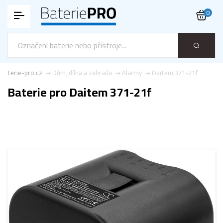
0
Baterie-pro.cz
Dům, dílna a zahrada
Alarmy
Daitem 371-21f
Baterie pro Daitem 371-21f