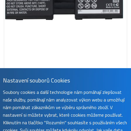
Nastavení souborů Cookies
CS-DEM183NB
Soubory cookies a další technologie nám pomáhají zlepšovat
929 Kč
naše služby, pomáhají nám analyzovat výkon webu a umožňují
obvykle do 45 dnů
koupit
nám pomáhat zákazníkům ve výběru správného zboží. V
nastavení si můžete vybrat, které cookies můžeme používat.
Kliknutím na tlačítko "Rozumím" souhlasíte s používáním všech
cookies. Svůj souhlas můžete kdykoliv odvolat. Jak vaše data