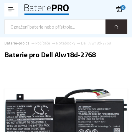
0
Baterie-pro.cz
Počítače
Notebooky
Dell Alw18d-2768
Baterie pro Dell Alw18d-2768