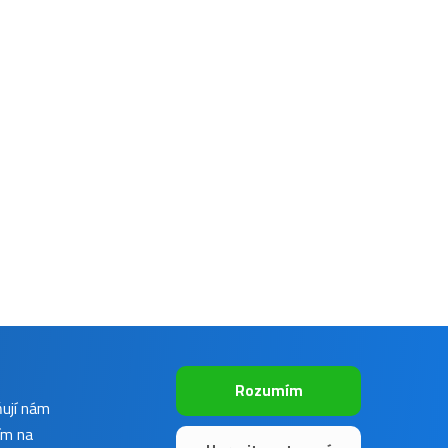
Rozumím
ňují nám
ím na