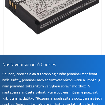
Nastavení souborů Cookies
CS-FDC002MC
Soubory cookies a další technologie nám pomáhají zlepšovat
389 Kč
naše služby, pomáhají nám analyzovat výkon webu a umožňují
obvykle do 45 dnů
koupit
nám pomáhat zákazníkům ve výběru správného zboží. V
nastavení si můžete vybrat, které cookies můžeme používat.
Kliknutím na tlačítko "Rozumím" souhlasíte s používáním všech
cookies. Svůj souhlas můžete kdykoliv odvolat. Jak vaše data