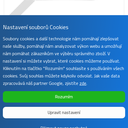
Nastavení souborů Cookies
CS-GDB710MCHS001
Soubory cookies a další technologie nám pomáhají zlepšovat
259 Kč
naše služby, pomáhají nám analyzovat výkon webu a umožňují
obvykle do 45 dnů
koupit
nám pomáhat zákazníkům ve výběru správného zboží. V
nastavení si můžete vybrat, které cookies můžeme používat.
Kliknutím na tlačítko "Rozumím" souhlasíte s používáním všech
cookies. Svůj souhlas můžete kdykoliv odvolat. Jak vaše data
zpracovává náš partner Google, zjistíte
zde
.
Rozumím
Upravit nastavení
Copyright ©
Sunnysoft
2016 - 2026 | Template by
Colorlib