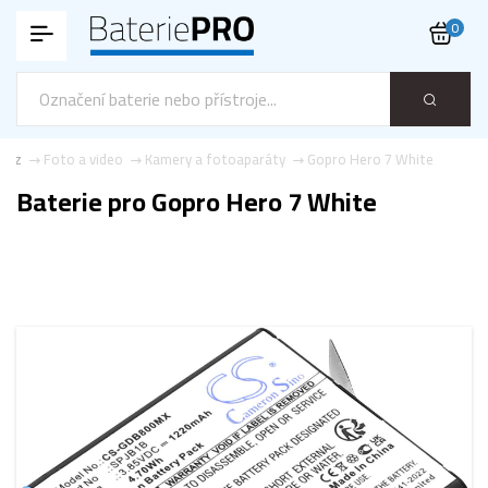
0
o.cz
Foto a video
Kamery a fotoaparáty
Gopro Hero 7 White
Baterie pro Gopro Hero 7 White