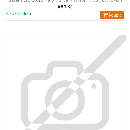
Baterie pro Gopro Hero 7 Silver / White, 1100 mAh, Li-Ion
489 Kč
3 ks skladem
koupit