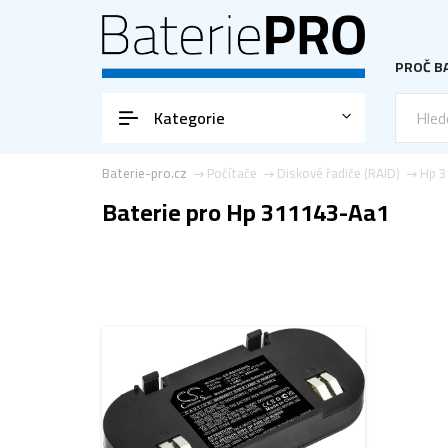
PROČ BA
Kategorie
Baterie-pro.cz
Počítače
Diskové řadiče (RAID)
Hp 3
Baterie pro Hp 311143-Aa1