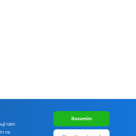
Rozumím
ňují nám
ím na