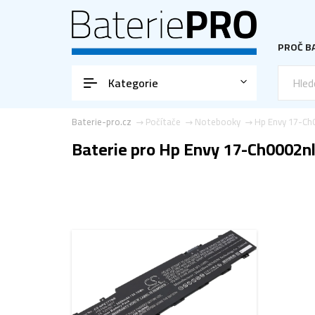
PROČ BA
Kategorie
Baterie-pro.cz
Počítače
Notebooky
Hp Envy 17-Ch
Baterie pro Hp Envy 17-Ch0002n