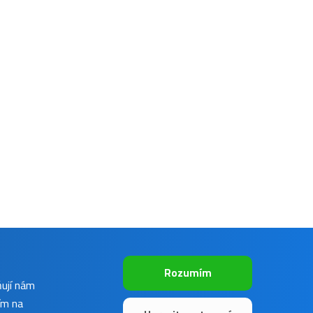
Rozumím
ňují nám
ím na