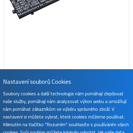
Nastavení souborů Cookies
CS-HPE213NB
Soubory cookies a další technologie nám pomáhají zlepšovat
729 Kč
naše služby, pomáhají nám analyzovat výkon webu a umožňují
obvykle do 45 dnů
koupit
nám pomáhat zákazníkům ve výběru správného zboží. V
nastavení si můžete vybrat, které cookies můžeme používat.
Kliknutím na tlačítko "Rozumím" souhlasíte s používáním všech
cookies. Svůj souhlas můžete kdykoliv odvolat. Jak vaše data