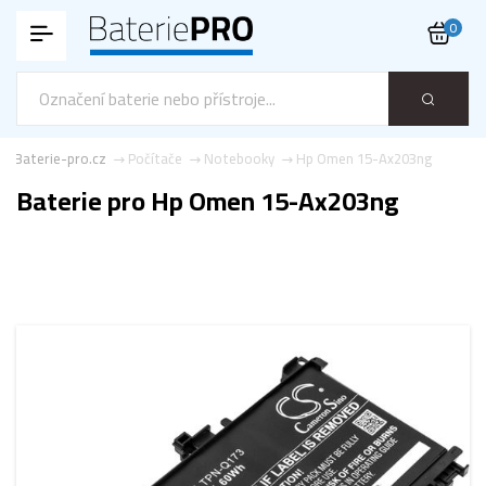
0
Baterie-pro.cz
Počítače
Notebooky
Hp Omen 15-Ax203ng
Baterie pro Hp Omen 15-Ax203ng