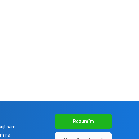
Rozumím
ňují nám
ím na