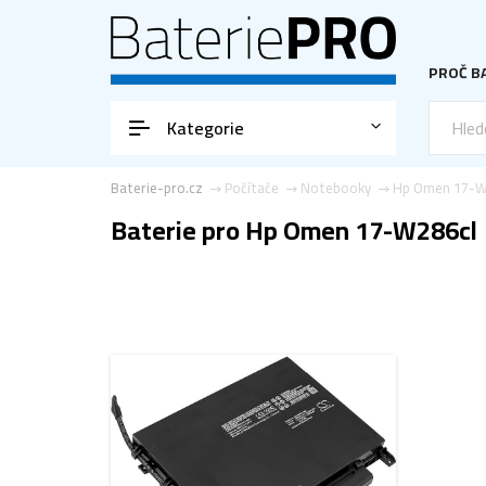
PROČ BA
Kategorie
Baterie-pro.cz
Počítače
Notebooky
Hp Omen 17-W
Baterie pro Hp Omen 17-W286cl