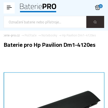
0
Baterie-pro.cz
Počítače
Notebooky
Hp Pavilion Dm1-4120es
Baterie pro Hp Pavilion Dm1-4120es