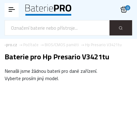
0
rie-pro.cz
Počítače
BIOS/CMOS paměti
Hp Presario V3421tu
Baterie pro Hp Presario V3421tu
Nenašli jsme žádnou baterii pro dané zařízení.
Vyberte prosím jiný model.