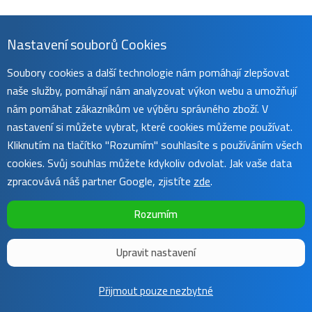
Nastavení souborů Cookies
Soubory cookies a další technologie nám pomáhají zlepšovat
naše služby, pomáhají nám analyzovat výkon webu a umožňují
nám pomáhat zákazníkům ve výběru správného zboží. V
nastavení si můžete vybrat, které cookies můžeme používat.
Kliknutím na tlačítko "Rozumím" souhlasíte s používáním všech
cookies. Svůj souhlas můžete kdykoliv odvolat. Jak vaše data
zpracovává náš partner Google, zjistíte
zde
.
Rozumím
Upravit nastavení
Copyright ©
Sunnysoft
2016 - 2026 | Template by
Colorlib
Přijmout pouze nezbytné